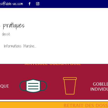
ises@dole-ac.com
s pratiques
 classé
ls Informations Marche...