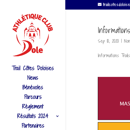
trailcotesdolo
Information
Sep 10, 2020
|
Non
Informations Trai
Trail Côtes Doloises
News
Bénévoles
Parcours
Règlement
Résultats 2024
Partenaires