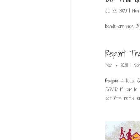
Juil 22, 2020
|
Non
Bande-annonce 202
Report Tra
Mar 16, 2020
|
Non
Bonjour à tous, 
COVID-19 sur le t
doit être remis e