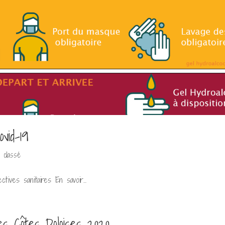
vid-19
 classé
ctives sanitaires En savoir...
es Côtes Doloises 2020