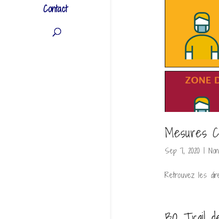
Contact
Mesures Co
Sep 7, 2020
|
Non
Retrouvez les dire
BO Trail d